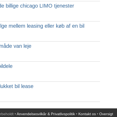
nde billige chicago LIMO tjenester
lge mellem leasing eller køb af en bil
måde van leje
ildele
ukket bil lease
orbeholdt •
Anvendelsesvilkår & Privatlivspolitik
•
Kontakt os
•
Oversigt