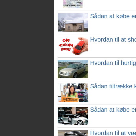
Sådan at købe en
Hvordan til at sh
Hvordan til hurtig
Sådan tiltrække k
Sådan at købe en
Hvordan til at v