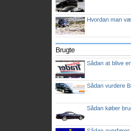
Hvordan man vælg
Brugte
Sådan at blive en
Sådan vurdere B
Sådan køber brug
Sådan overføres en