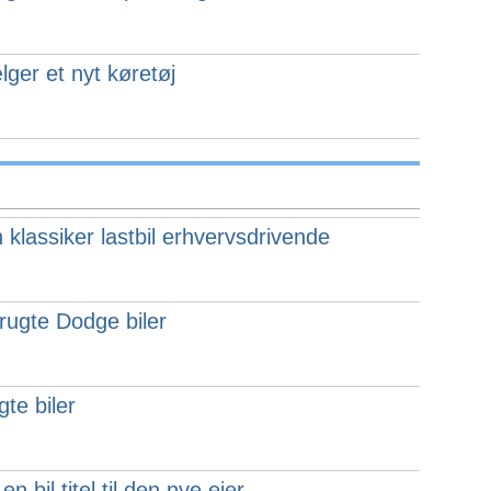
er et nyt køretøj
 klassiker lastbil erhvervsdrivende
rugte Dodge biler
te biler
 bil titel til den nye ejer