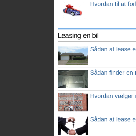
Hvordan til at fo
Leasing en bil
Sådan at lease e
Sådan finder en 
Hvordan vælger 
Sådan at lease en