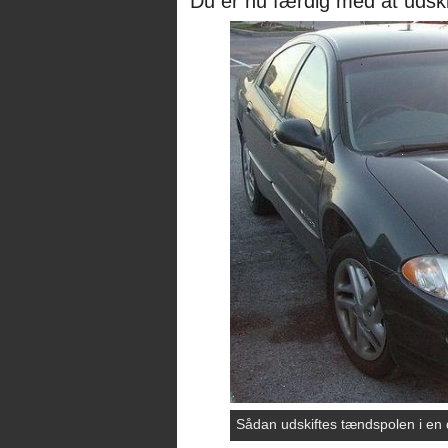
Du er nu færdig med at udski
Sådan udskiftes tændspolen i en 