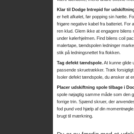
Klar til Dodge Intrepid for udskiftni
er helt afkølet, før popping sin hætte. 
frigøre negative kabel fra batteriet. For 
ren klud. Glem ikke at engagere bilens 
under kølerhjelmen. Find bilens coil pac
malertape, tændspolen ledninger marker
stik på ledningsnettet fra flokken.
Tag defekt tændspole.
At kunne glide 
passende skruetrækker. Træk forsigtigt
Isoler defekt tændspole, du ønsker at e
Placer udskiftning spole tilbage i Dod
spole nøjagtig samme måde som den gaml
forrige trin. Spænd skruer, der anvende
fod pund ved hjælp af din momentnøgle. N
brugt til mærkning.