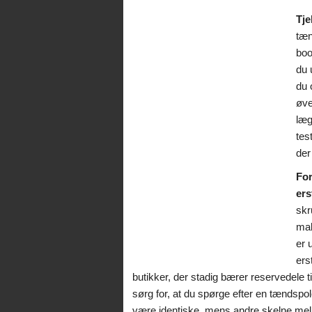
Tje
tæn
boo
du 
du 
øve
læg
tes
der
For
ers
skr
mal
er 
ers
butikker, der stadig bærer reservedele 
sørg for, at du spørge efter en tændspol
være identiske, mens andre skelne mel