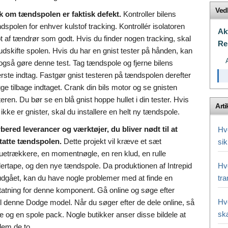
Ved
k om tændspolen er faktisk defekt.
Kontroller bilens
dspolen for enhver kulstof tracking. Kontrollér isolatoren
Ak
t af tændrør som godt. Hvis du finder nogen tracking, skal
Re
udskifte spolen. Hvis du har en gnist tester på hånden, kan
også gøre denne test. Tag tændspole og fjerne bilens
rste indtag. Fastgør gnist testeren på tændspolen derefter
ge tilbage indtaget. Crank din bils motor og se gnisten
teren. Du bør se en blå gnist hoppe hullet i din tester. Hvis
Arti
 ikke er gnister, skal du installere en helt ny tændspole.
bered leverancer og værktøjer, du bliver nødt til at
Hvo
tatte tændspolen.
Dette projekt vil kræve et sæt
si
uetrækkere, en momentnøgle, en ren klud, en rulle
ertape, og den nye tændspole. Da produktionen af Intrepid
Hv
udgået, kan du have nogle problemer med at finde en
tra
tatning for denne komponent. Gå online og søge efter
Hv
til denne Dodge model. Når du søger efter de dele online, så
sk
e og en spole pack. Nogle butikker anser disse bildele at
lem de to.