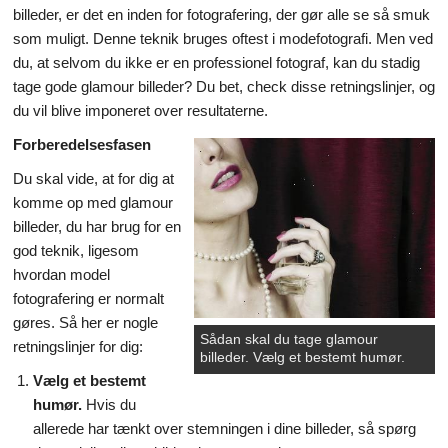
billeder, er det en inden for fotografering, der gør alle se så smuk
Videnskab & Natur
som muligt. Denne teknik bruges oftest i modefotografi. Men ved
du, at selvom du ikke er en professionel fotograf, kan du stadig
tage gode glamour billeder? Du bet, check disse retningslinjer, og
du vil blive imponeret over resultaterne.
Forberedelsesfasen
Du skal vide, at for dig at
komme op med glamour
billeder, du har brug for en
god teknik, ligesom
hvordan model
fotografering er normalt
gøres. Så her er nogle
Sådan skal du tage glamour
retningslinjer for dig:
billeder. Vælg et bestemt humør.
Vælg et bestemt
humør.
Hvis du
allerede har tænkt over stemningen i dine billeder, så spørg