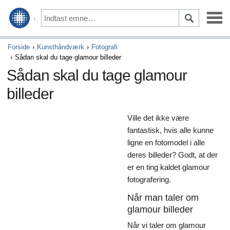
Vedligeholdelse & Reparation
Forside
Kunsthåndværk
Fotografi
Sådan skal du tage glamour billeder
Kørsel & Sikkerhed
Sådan skal du tage glamour
billeder
Optioner & Tilbehør
Auto finansiering & Forsikring
Ville det ikke være
fantastisk, hvis alle kunne
Køb & Salg
ligne en fotomodel i alle
deres billeder? Godt, at der
Kunst & Underholdning
er en ting kaldet glamour
fotografering.
Spil
Når man taler om
Aktiviteter & Tidligere tider
glamour billeder
Kunsthåndværk
Når vi taler om glamour