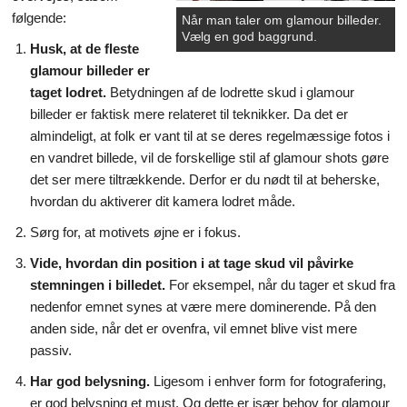
følgende:
Når man taler om glamour billeder.
Vælg en god baggrund.
Husk, at de fleste
glamour billeder er
taget lodret.
Betydningen af de lodrette skud i glamour
billeder er faktisk mere relateret til teknikker. Da det er
almindeligt, at folk er vant til at se deres regelmæssige fotos i
en vandret billede, vil de forskellige stil af glamour shots gøre
det ser mere tiltrækkende. Derfor er du nødt til at beherske,
hvordan du aktiverer dit kamera lodret måde.
Sørg for, at motivets øjne er i fokus.
Vide, hvordan din position i at tage skud vil påvirke
stemningen i billedet.
For eksempel, når du tager et skud fra
nedenfor emnet synes at være mere dominerende. På den
anden side, når det er ovenfra, vil emnet blive vist mere
passiv.
Har god belysning.
Ligesom i enhver form for fotografering,
er god belysning et must. Og dette er især behov for glamour