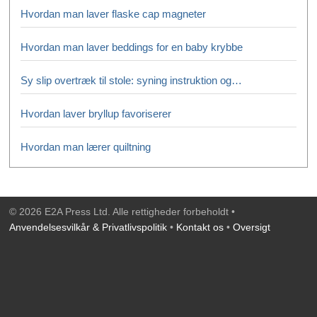
Hvordan man laver flaske cap magneter
Hvordan man laver beddings for en baby krybbe
Sy slip overtræk til stole: syning instruktion og…
Hvordan laver bryllup favoriserer
Hvordan man lærer quiltning
© 2026 E2A Press Ltd. Alle rettigheder forbeholdt •
Anvendelsesvilkår & Privatlivspolitik
•
Kontakt os
•
Oversigt