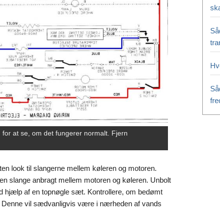
sk
Så
tr
Hv
Så
fr
 for at se, om det fungerer normalt. Fjern
en look til slangerne mellem køleren og motoren.
i en slange anbragt mellem motoren og køleren. Unbolt
ved hjælp af en topnøgle sæt. Kontrollere, om bedømt
. Denne vil sædvanligvis være i nærheden af vands