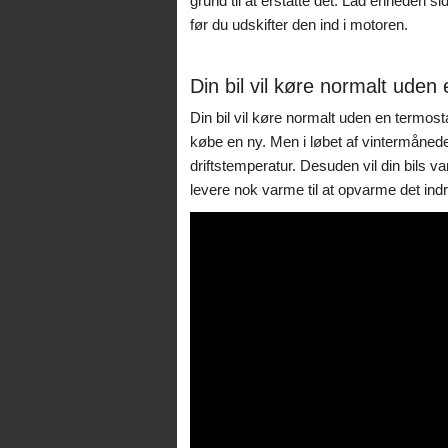
grund til at erstatte det. Lad enheden sid
før du udskifter den ind i motoren.
Din bil vil køre normalt uden
Din bil vil køre normalt uden en termosta
købe en ny. Men i løbet af vintermåneder
driftstemperatur. Desuden vil din bils 
levere nok varme til at opvarme det indr