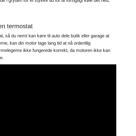
de i gryden for et stykke tid for at forsigtigt køle det ned,
 en termostat
t, så du nemt kan køre til auto dele butik eller garage at
ne, kan din motor tage lang tid at nå ordentlig
varmelegeme ikke fungerede korrekt, da motoren ikke kan
e.