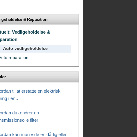
ligeholdelse & Reparation
tuelt: Vedligeholdelse &
paration
Auto vedligeholdelse
Auto reparation
kler
rdan til at erstatte en elektrisk
kring i en…
ordan du ændrer en
nsmissionsolie filter
ordan kan man vide en dårlig eller