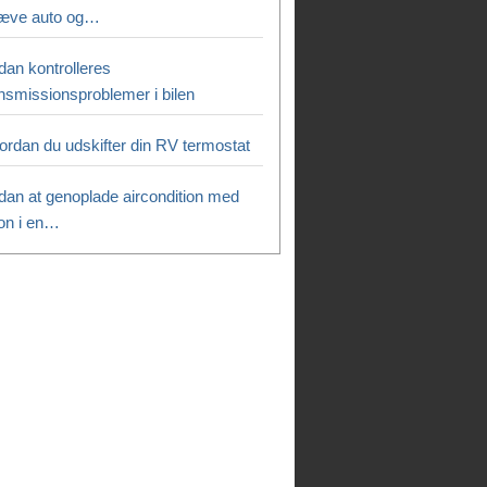
æve auto og…
dan kontrolleres
ansmissionsproblemer i bilen
ordan du udskifter din RV termostat
dan at genoplade aircondition med
eon i en…