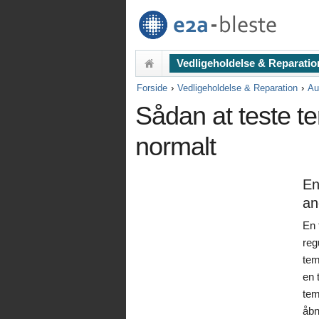
Vedligeholdelse & Reparatio
Forside
Vedligeholdelse & Reparation
Au
Sådan at teste te
normalt
En
an
En 
reg
tem
en 
tem
åbn