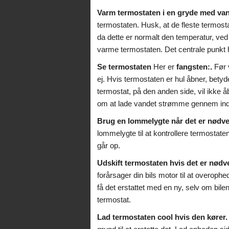
Varm termostaten i en gryde med va
termostaten. Husk, at de fleste termosta
da dette er normalt den temperatur, v
varme termostaten. Det centrale punkt 
Se termostaten
Her er
fangsten:.
Før 
ej. Hvis termostaten er hul åbner, betyd
termostat, på den anden side, vil ikke å
om at lade vandet strømme gennem ind 
Brug en lommelygte når det er nødve
lommelygte til at kontrollere termostate
går op.
Udskift termostaten hvis det er nødv
forårsager din bils motor til at overophe
få det erstattet med en ny, selv om bilen 
termostat.
Lad termostaten cool hvis den kører.