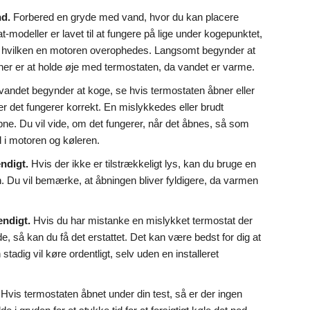
nd.
Forbered en gryde med vand, hvor du kan placere
t-modeller er lavet til at fungere på lige under kogepunktet,
ed hvilken en motoren overophedes. Langsomt begynder at
her er at holde øje med termostaten, da vandet er varme.
vandet begynder at koge, se hvis termostaten åbner eller
er det fungerer korrekt. En mislykkedes eller brudt
bne. Du vil vide, om det fungerer, når det åbnes, så som
i motoren og køleren.
ndigt.
Hvis der ikke er tilstrækkeligt lys, kan du bruge en
n. Du vil bemærke, at åbningen bliver fyldigere, da varmen
endigt.
Hvis du har mistanke en mislykket termostat der
de, så kan du få det erstattet. Det kan være bedst for dig at
stadig vil køre ordentligt, selv uden en installeret
Hvis termostaten åbnet under din test, så er der ingen