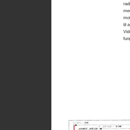
rad
med
mot
til
Vid
fun