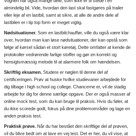
Vognen har også mange dele, som ikke er til stede i en
almindelig bil. Vide, hvordan den last skal fastgøres på trailer
eller leje af en lastbil, samt at sikre, at alle de andre dele af
lastbilen er i tip top form er meget vigtig.
Nødsituationer.
Som en lastbilchauffør, ville du også være klar
over, hvordan man kan løse nødsituationer, der kan opstå som
følge af kørsel sådan et stort køretøj. Dette omfatter at kende de
protokoller vedrørende farlige stoffer og gør en korrekt og
hensigtsmæssig metode til at alarmere folk om hændelsen.
Skriftlig eksamen.
Studere er nøglen til denne del af
certificeringen. Prøv at huske hvilke studievaner arbejdede for
dig tilbage i high school og college. Chancerne er, vil de stadig
arbejde for dig for denne særlige opgave. Der er også masser af
online mock test, som du kan bruge til praksis. Hvis du føler, at
du ikke scorede godt, fokus på dine problemområder og tage en
anden praksis test.
Praktisk prøve.
Når du har bestået den skriftlige del af prøven,
vil du blive bedt om at lave en vej test. Det er her, du vil vise, at