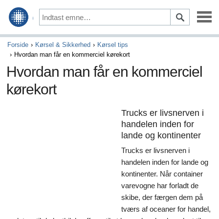
Vedligeholdelse & Reparation
Forside
Kørsel & Sikkerhed
Kørsel tips
Hvordan man får en kommerciel kørekort
Kørsel & Sikkerhed
Hvordan man får en kommerciel
kørekort
Optioner & Tilbehør
Auto finansiering & Forsikring
Trucks er livsnerven i
handelen inden for
Køb & Salg
lande og kontinenter
Kunst & Underholdning
Trucks er livsnerven i
handelen inden for lande og
Spil
kontinenter. Når container
varevogne har forladt de
Aktiviteter & Tidligere tider
skibe, der færgen dem på
tværs af oceaner for handel,
Kunsthåndværk