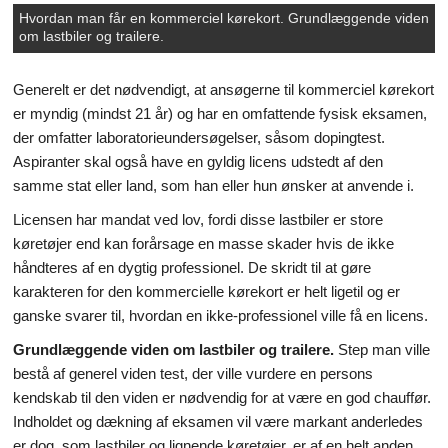
Hvordan man får en kommerciel kørekort. Grundlæggende viden
om lastbiler og trailere.
Generelt er det nødvendigt, at ansøgerne til kommerciel kørekort
er myndig (mindst 21 år) og har en omfattende fysisk eksamen,
der omfatter laboratorieundersøgelser, såsom dopingtest.
Aspiranter skal også have en gyldig licens udstedt af den
samme stat eller land, som han eller hun ønsker at anvende i.
Licensen har mandat ved lov, fordi disse lastbiler er store
køretøjer end kan forårsage en masse skader hvis de ikke
håndteres af en dygtig professionel. De skridt til at gøre
karakteren for den kommercielle kørekort er helt ligetil og er
ganske svarer til, hvordan en ikke-professionel ville få en licens.
Grundlæggende viden om lastbiler og trailere.
Step man ville
bestå af generel viden test, der ville vurdere en persons
kendskab til den viden er nødvendig for at være en god chauffør.
Indholdet og dækning af eksamen vil være markant anderledes
er dog, som lastbiler og lignende køretøjer, er af en helt anden