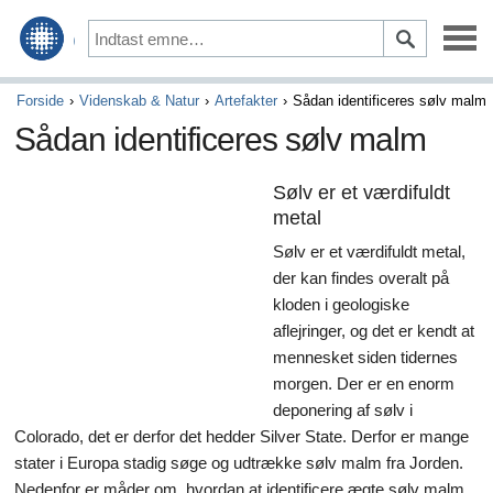
Vedligeholdelse & Reparation
Forside
Videnskab & Natur
Artefakter
Sådan identificeres sølv malm
Sådan identificeres sølv malm
Kørsel & Sikkerhed
Sølv er et værdifuldt
Optioner & Tilbehør
metal
Auto finansiering & Forsikring
Sølv er et værdifuldt metal,
der kan findes overalt på
Køb & Salg
kloden i geologiske
aflejringer, og det er kendt at
Kunst & Underholdning
mennesket siden tidernes
morgen. Der er en enorm
Spil
deponering af sølv i
Aktiviteter & Tidligere tider
Colorado, det er derfor det hedder Silver State. Derfor er mange
stater i Europa stadig søge og udtrække sølv malm fra Jorden.
Kunsthåndværk
Nedenfor er måder om, hvordan at identificere ægte sølv malm.