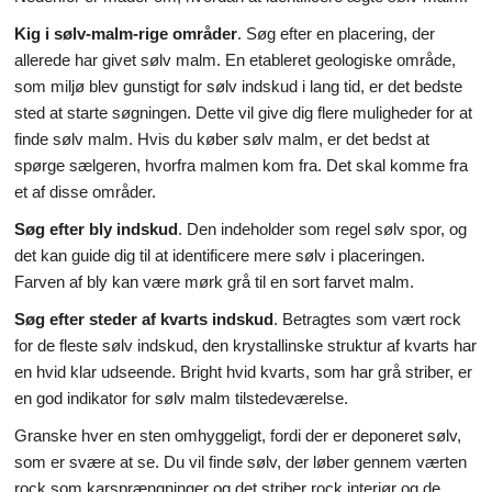
Kig i sølv-malm-rige områder
. Søg efter en placering, der
Videnskab & Natur
allerede har givet sølv malm. En etableret geologiske område,
som miljø blev gunstigt for sølv indskud i lang tid, er det bedste
sted at starte søgningen. Dette vil give dig flere muligheder for at
finde sølv malm. Hvis du køber sølv malm, er det bedst at
spørge sælgeren, hvorfra malmen kom fra. Det skal komme fra
et af disse områder.
Søg efter bly indskud
. Den indeholder som regel sølv spor, og
det kan guide dig til at identificere mere sølv i placeringen.
Farven af bly kan være mørk grå til en sort farvet malm.
Søg efter steder af kvarts indskud
. Betragtes som vært rock
for de fleste sølv indskud, den krystallinske struktur af kvarts har
en hvid klar udseende. Bright hvid kvarts, som har grå striber, er
en god indikator for sølv malm tilstedeværelse.
Granske hver en sten omhyggeligt, fordi der er deponeret sølv,
som er svære at se. Du vil finde sølv, der løber gennem værten
rock som karsprængninger og det striber rock interiør og de