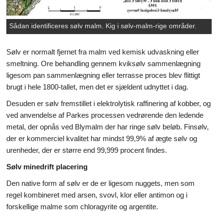
Sådan identificeres sølv malm. Kig i sølv-malm-rige områder.
Sølv er normalt fjernet fra malm ved kemisk udvaskning eller
smeltning. Ore behandling gennem kviksølv sammenlægning
ligesom pan sammenlægning eller terrasse proces blev flittigt
brugt i hele 1800-tallet, men det er sjældent udnyttet i dag.
Desuden er sølv fremstillet i elektrolytisk raffinering af kobber, og
ved anvendelse af Parkes processen vedrørende den ledende
metal, der opnås ved Blymalm der har ringe sølv beløb. Finsølv,
der er kommerciel kvalitet har mindst 99,9% af ægte sølv og
urenheder, der er større end 99,999 procent findes.
Sølv minedrift placering
Den native form af sølv er de er ligesom nuggets, men som
regel kombineret med arsen, svovl, klor eller antimon og i
forskellige malme som chloragyrite og argentite.