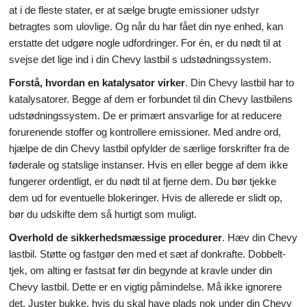
at i de fleste stater, er at sælge brugte emissioner udstyr
betragtes som ulovlige. Og når du har fået din nye enhed, kan
erstatte det udgøre nogle udfordringer. For én, er du nødt til at
svejse det lige ind i din Chevy lastbil s udstødningssystem.
Forstå, hvordan en katalysator virker
. Din Chevy lastbil har to
katalysatorer. Begge af dem er forbundet til din Chevy lastbilens
udstødningssystem. De er primært ansvarlige for at reducere
forurenende stoffer og kontrollere emissioner. Med andre ord,
hjælpe de din Chevy lastbil opfylder de særlige forskrifter fra de
føderale og statslige instanser. Hvis en eller begge af dem ikke
fungerer ordentligt, er du nødt til at fjerne dem. Du bør tjekke
dem ud for eventuelle blokeringer. Hvis de allerede er slidt op,
bør du udskifte dem så hurtigt som muligt.
Overhold de sikkerhedsmæssige procedurer
. Hæv din Chevy
lastbil. Støtte og fastgør den med et sæt af donkrafte. Dobbelt-
tjek, om alting er fastsat før din begynde at kravle under din
Chevy lastbil. Dette er en vigtig påmindelse. Må ikke ignorere
det. Juster bukke, hvis du skal have plads nok under din Chevy