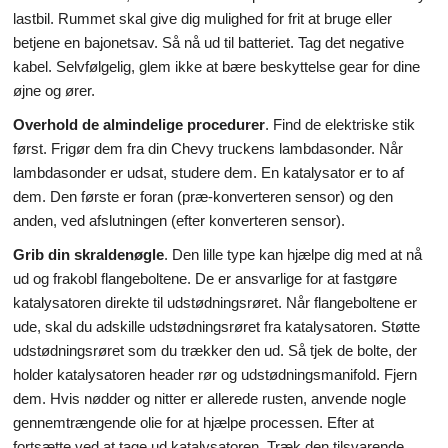
lastbil. Rummet skal give dig mulighed for frit at bruge eller
betjene en bajonetsav. Så nå ud til batteriet. Tag det negative
kabel. Selvfølgelig, glem ikke at bære beskyttelse gear for dine
øjne og ører.
Overhold de almindelige procedurer
. Find de elektriske stik
først. Frigør dem fra din Chevy truckens lambdasonder. Når
lambdasonder er udsat, studere dem. En katalysator er to af
dem. Den første er foran (præ-konverteren sensor) og den
anden, ved afslutningen (efter konverteren sensor).
Grib din skraldenøgle
. Den lille type kan hjælpe dig med at nå
ud og frakobl flangeboltene. De er ansvarlige for at fastgøre
katalysatoren direkte til udstødningsrøret. Når flangeboltene er
ude, skal du adskille udstødningsrøret fra katalysatoren. Støtte
udstødningsrøret som du trækker den ud. Så tjek de bolte, der
holder katalysatoren header rør og udstødningsmanifold. Fjern
dem. Hvis nødder og nitter er allerede rusten, anvende nogle
gennemtrængende olie for at hjælpe processen. Efter at
fortsætte ved at tage ud katalysatoren. Træk den tilsvarende