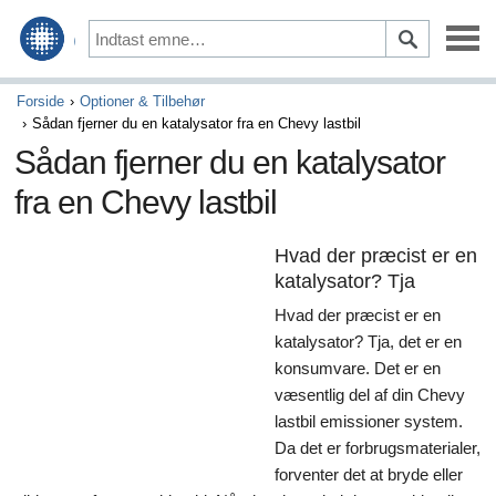
Vedligeholdelse & Reparation
Forside
Optioner & Tilbehør
Sådan fjerner du en katalysator fra en Chevy lastbil
Kørsel & Sikkerhed
Sådan fjerner du en katalysator
fra en Chevy lastbil
Optioner & Tilbehør
Auto finansiering & Forsikring
Hvad der præcist er en
katalysator? Tja
Køb & Salg
Hvad der præcist er en
Kunst & Underholdning
katalysator? Tja, det er en
konsumvare. Det er en
Spil
væsentlig del af din Chevy
lastbil emissioner system.
Aktiviteter & Tidligere tider
Da det er forbrugsmaterialer,
forventer det at bryde eller
Kunsthåndværk