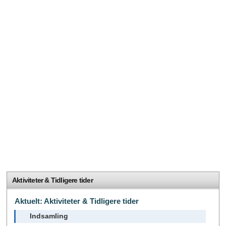
Aktiviteter & Tidligere tider
Aktuelt: Aktiviteter & Tidligere tider
Indsamling