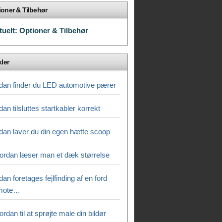
ioner & Tilbehør
tuelt: Optioner & Tilbehør
kler
dan finder du LED automotive pærer
an tilsluttes startkabler korrekt
dan laver du din egen hætte scoop
ordan læser man et dæk størrelse
an foretages fejlfinding af en ford
mote…
rdan til at sprøjte male din bildør