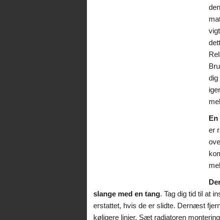
den
mat
vig
dett
Rel
Bru
dig
ige
mek
En 
er 
ove
kom
mek
Den
slange med en tang
. Tag dig tid til at
erstattet, hvis de er slidte. Dernæst f
køligere linjer. Sæt radiatoren montering