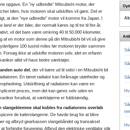
ne opgave. En "ny udbredte" Mitsubishi motor, der
Opt
cher bilen, hvis motoren skal udskiftes vil gøre. Det er
Ak
tigt, at den "nye udbredte" motor vil komme fra Japan. I
e land er der biler, der normalt køres op til tre til fire år.
ativt, vil det bare være omkring 40 til 50.000 kilometer.
Arti
g af en motor som denne på din Mitsubishi bil vil så give
 yderligere 100 tusind miles før motoren bryder sammen
Så
n. Forsøg ikke at udskifte motoren selv, idet en erfaren
aniker altid vil have bedre værktøjer.
Såd
anden auto del
, der vil bære ud til sidst i en Mitsubishi bil
radiatoren. En tæret radiator kan forårsage utætheder og
Så
rophedning. Udskiftning af radiatoren kan være en
pliceret proces, men det kan gøres selv uden en
Hv
aniker forudsat, at værktøjerne er fuldstændig.
Såd
 slangeklemme skal kobles fra radiatorens overløb
re
 inspicere de kølerslangerne. De havde brug for at blive
jerner og afbryd gearkassen slangebåndet og transaksel
Hvo
 at forhindre forurening. Afbryd den elektriske ventilator stik