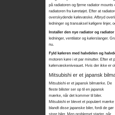
på radiatoren og fjerne radiator mounts og
radiatoren fra køretøjet. Efter at radiat
overskydende kølevæske. Afbryd overlø
ledninger og transaksel køligere linjer, 
Installer den nye radiator og radiator
ledninger, ventilator og kølerslanger. Gr
nu.
Fyld køleren med halvdelen og halvde
motoren køre i et par minutter. Efter et
kølervæskeniveauet. Hvis der ikke er obs
Mitsubishi er et japansk bil
Mitsubishi er et japansk bilmærke. De
fleste bilister ser op til en japansk
mærke, når det kommer til biler.
Mitsubishi er blevet et populært mærke
blandt disse japanske biler, fordi de gør
store biler. Men problemet starter, når