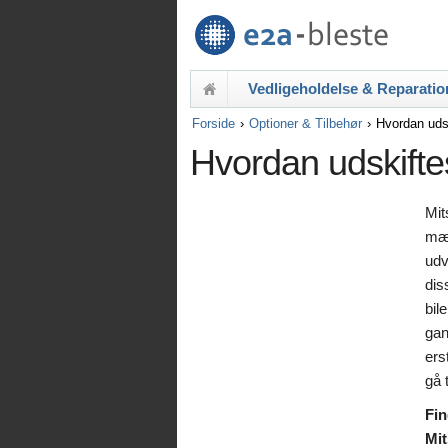
Vedligeholdelse & Reparatio
Forside
Optioner & Tilbehør
Hvordan udsk
Hvordan udskiftes
Mit
mær
udv
dis
bil
gan
ers
gå 
Fin
Mit