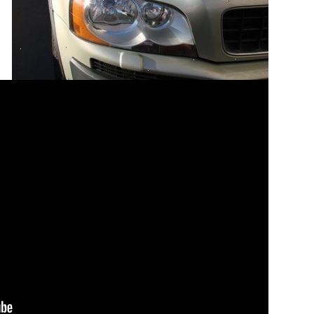
Hvordan udskiftes mitsubishi bildele. Find en god
mekaniker med en egnet erfaring med mitsubishi biler.