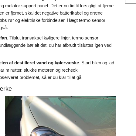
 radiator support panel. Det er nu tid til forsigtigt at fjerne
oren er fjernet, skal det negative batterikabel og dræne
bs rør og elektriske forbindelser. Hægt termo sensor
også.
 fan
. Tilslut transaksel køligere linjer, termo sensor
undlæggende bør alt det, du har afbrudt tilsluttes igen ved
len af destilleret vand og kølervæske
. Start bilen og lad
 par minutter, slukke motoren og recheck
erveret problemet, så er du klar til at gå.
mærke