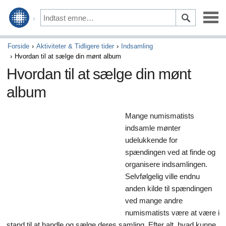
Vedligeholdelse & Reparation
Forside
Aktiviteter & Tidligere tider
Indsamling
Hvordan til at sælge din mønt album
Kørsel & Sikkerhed
Hvordan til at sælge din mønt
album
Optioner & Tilbehør
Auto finansiering & Forsikring
Mange numismatists
indsamle mønter
Køb & Salg
udelukkende for
spændingen ved at finde og
Kunst & Underholdning
organisere indsamlingen.
Selvfølgelig ville endnu
Spil
anden kilde til spændingen
Aktiviteter & Tidligere tider
ved mange andre
numismatists være at være i
Kunsthåndværk
stand til at handle og sælge deres samling. Efter alt, hvad kunne