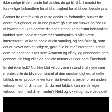
ikke sælge til den første forhandler, du gå til. Gå til mindst tre
forskellige forhandlere for at få mulighed for at få den bedste pris.
Bortset fra rent faktisk at rejse dealer-to-forhandler, husker de
andre muligheder, du kunne prøve: gå til mønt shows og find ud
af hvordan du kan oprette din egen stand, saml mønt indsamling
klubber som nogle medlemmer sandsynligvis ville være
interesseret i at købe nogle af din samling, og selvfølgelig, som
det er blevet nævnt tidligere, gøre fuld brug af internettet: sælge
dem på sådanne sites som Amazon og eBay, og annoncere dem
gennem din blog eller via sociale netværkssider som Facebook.
Er det ikke fedt? Nu ikke blot vil du være i stand til at nyde dine
mønter, ville du blive opmuntret af den omstændighed, at dette
faktisk er en produktiv venture! Så hvorfor arbejde for en anden
virksomhed for din stue, når du rent faktisk kan eje din egen
virksomhed, med dine mønter? Held og lykke og have det sjovt!