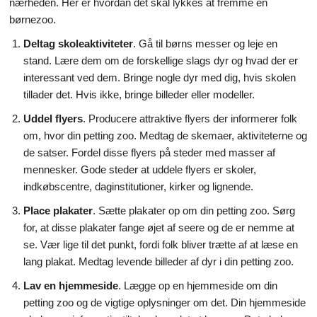
nærheden. Her er hvordan det skal lykkes at fremme en
børnezoo.
Videnskab & Natur
Deltag skoleaktiviteter
. Gå til børns messer og leje en
stand. Lære dem om de forskellige slags dyr og hvad der er
interessant ved dem. Bringe nogle dyr med dig, hvis skolen
tillader det. Hvis ikke, bringe billeder eller modeller.
Uddel flyers
. Producere attraktive flyers der informerer folk
om, hvor din petting zoo. Medtag de skemaer, aktiviteterne og
de satser. Fordel disse flyers på steder med masser af
mennesker. Gode steder at uddele flyers er skoler,
indkøbscentre, daginstitutioner, kirker og lignende.
Place plakater
. Sætte plakater op om din petting zoo. Sørg
for, at disse plakater fange øjet af seere og de er nemme at
se. Vær lige til det punkt, fordi folk bliver trætte af at læse en
lang plakat. Medtag levende billeder af dyr i din petting zoo.
Lav en hjemmeside
. Lægge op en hjemmeside om din
petting zoo og de vigtige oplysninger om det. Din hjemmeside