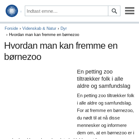
Vedligeholdelse & Reparation
Forside
Videnskab & Natur
Dyr
Hvordan man kan fremme en børnezoo
Kørsel & Sikkerhed
Hvordan man kan fremme en
børnezoo
Optioner & Tilbehør
Auto finansiering & Forsikring
En petting zoo
tiltrækker folk i alle
Køb & Salg
aldre og samfundslag
Kunst & Underholdning
En petting zoo tiltrækker folk
i alle aldre og samfundslag.
Spil
For at fremme en børnezoo,
du nødt til at nå disse
Aktiviteter & Tidligere tider
mennesker og informere
dem om, at en børnezoo er i
Kunsthåndværk