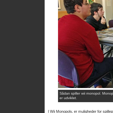
Sådan spiller wii monopol. Monop
er udviklet.
I Wii Monopoly, er muligheder for spillep