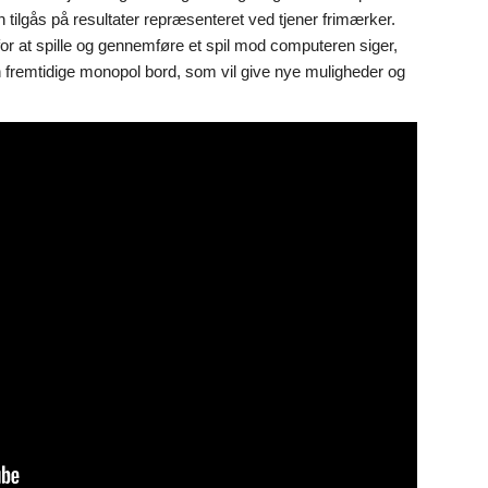
 tilgås på resultater repræsenteret ved tjener frimærker.
or at spille og gennemføre et spil mod computeren siger,
 den fremtidige monopol bord, som vil give nye muligheder og