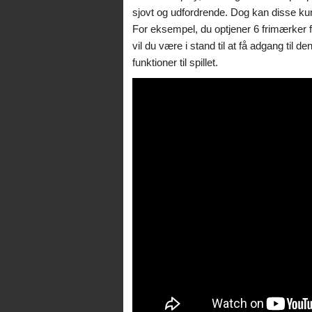
sjovt og udfordrende. Dog kan disse kun
For eksempel, du optjener 6 frimærker f
vil du være i stand til at få adgang til
funktioner til spillet.