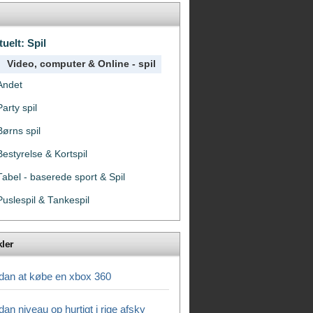
tuelt: Spil
Video, computer & Online - spil
Andet
Party spil
Børns spil
Bestyrelse & Kortspil
Tabel - baserede sport & Spil
Puslespil & Tankespil
kler
dan at købe en xbox 360
an niveau op hurtigt i rige afsky